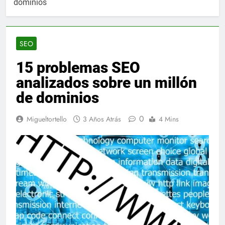
dominios
SEO
15 problemas SEO
analizados sobre un millón
de dominios
0
Migueltortello
3 Años Atrás
4 Mins