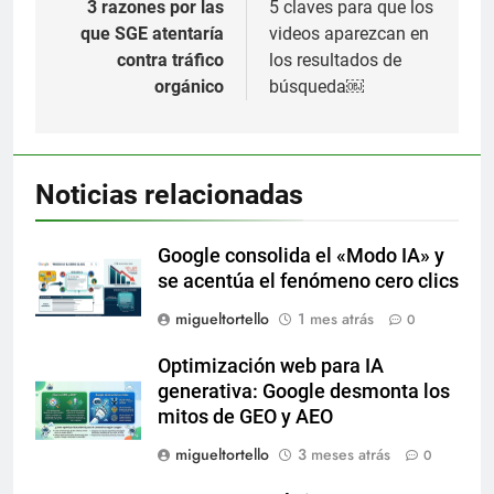
de
3 razones por las
5 claves para que los
que SGE atentaría
videos aparezcan en
entradas
contra tráfico
los resultados de
orgánico
búsqueda￼
Noticias relacionadas
Google consolida el «Modo IA» y
se acentúa el fenómeno cero clics
migueltortello
1 mes atrás
0
Optimización web para IA
generativa: Google desmonta los
mitos de GEO y AEO
migueltortello
3 meses atrás
0