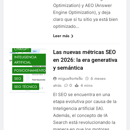
Optimization) y AEO (Answer
Engine Optimization), y deja
claro que si tu sitio ya está bien
optimizado…
Leer más
CHATGPT
Las nuevas métricas SEO
INTELIGENCIA
en 2026: la era generativa
ARTIFICIAL
y semántica
POSICIONAMIENTO
migueltortello
6 meses
SEO
atrás
0
4 mins
SEO TÉCNICO
El SEO se encuentra en una
etapa evolutiva por causa de la
Inteligencia artificial (IA).
Además, el concepto de IA
Search está revolucionando la
manera en que los motores