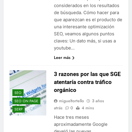
considerados en los resultados
de búsqueda. Cómo hacer para
que aparezcan es el producto de
una interesante optimización
SEO, veamos algunos puntos
claves: Un dato más, si usas a
youtube…
Leer más
3 razones por las que SGE
atentaría contra tráfico
orgánico
SEO
migueltortello
3 años
SEO ON PAGE
atrás
0
4 mins
SERP
Hace tres meses
aproximadamente Google
develó las nuevas