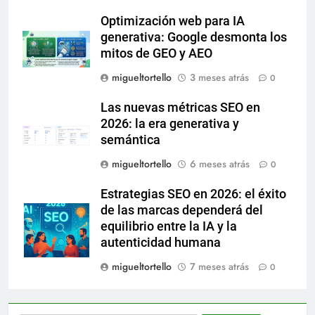
Optimización web para IA
generativa: Google desmonta los
mitos de GEO y AEO
migueltortello
3 meses atrás
0
Las nuevas métricas SEO en
2026: la era generativa y
semántica
migueltortello
6 meses atrás
0
Estrategias SEO en 2026: el éxito
de las marcas dependerá del
equilibrio entre la IA y la
autenticidad humana
migueltortello
7 meses atrás
0