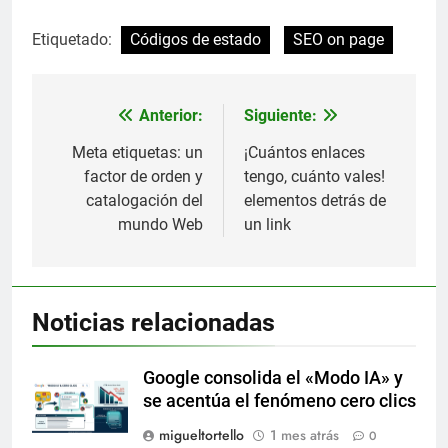
Etiquetado:
Códigos de estado
SEO on page
Anterior:
Siguiente:
Navegación
de
Meta etiquetas: un
¡Cuántos enlaces
factor de orden y
tengo, cuánto vales!
entradas
catalogación del
elementos detrás de
mundo Web
un link
Noticias relacionadas
Google consolida el «Modo IA» y
se acentúa el fenómeno cero clics
migueltortello
1 mes atrás
0