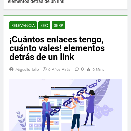
elementos detrás de un link
RELEVANCIA
SEO
SERP
¡Cuántos enlaces tengo,
cuánto vales! elementos
detrás de un link
0
Migueltortello
6 Años Atrás
6 Mins