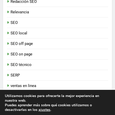
Redacción SEO
Relevancia
SEO
SEO local
SEO off page
SEO on page
SEO técnico
SERP
ventas en linea
Utilizamos cookies para ofrecerte la mejor experiencia en
nuestra web.
Newsmatic - Tema de WordPress para Noticias 2026.
Puedes aprender más sobre qué cookies utilizamos o
Funciona gracias a
.
BlazeThemes
desactivarlas en los
ajustes
.