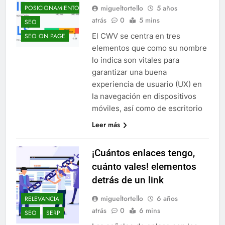
migueltortello
5 años
POSICIONAMIENTO
atrás
0
5 mins
SEO
El CWV se centra en tres
SEO ON PAGE
elementos que como su nombre
lo indica son vitales para
garantizar una buena
experiencia de usuario (UX) en
la navegación en dispositivos
móviles, así como de escritorio
Leer más
¡Cuántos enlaces tengo,
cuánto vales! elementos
detrás de un link
migueltortello
6 años
RELEVANCIA
atrás
0
6 mins
SEO
SERP