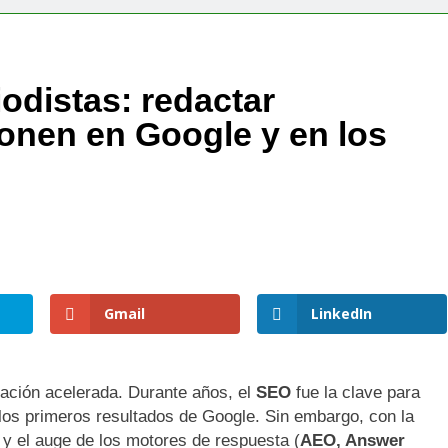
vegadores web: ¿qué opciones surgen frente a Chrome y Firef
iodistas: redactar
 para periodistas: redactar contenidos que posicionen en Googl
onen en Google y en los
a guía esencial para entender la optimización en la era de lo
 SEO es conversacional: por qué tu negocio necesita AEO hoy
yudar el ChatGPT al SEO tradicional
as que los buscadores están evolucionando hacia la intención d
Gmail
LinkedIn
mación acelerada. Durante años, el
SEO
fue la clave para
 los primeros resultados de Google. Sin embargo, con la
y el auge de los motores de respuesta (
AEO, Answer