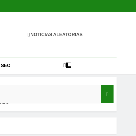
NOTICIAS ALEATORIAS
 SEO
 AEO
re la IA y la autenticidad humana