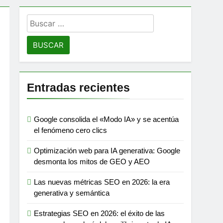
Buscar:
ox?
e y en los motores de IA
s motores de respuesta
Entradas recientes
Google consolida el «Modo IA» y se acentúa
el fenómeno cero clics
el usuario
Optimización web para IA generativa: Google
desmonta los mitos de GEO y AEO
Las nuevas métricas SEO en 2026: la era
generativa y semántica
Estrategias SEO en 2026: el éxito de las