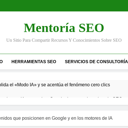
Mentoría SEO
Un Sitio Para Compartir Recursos Y Conocimientos Sobre SEO
IO
HERRAMIENTAS SEO
SERVICIOS DE CONSULTORÍA
lida el «Modo IA» y se acentúa el fenómeno cero clics
 web para IA generativa: Google desmonta los mitos de GEO y
étricas SEO en 2026: la era generativa y semántica
tenidos que posicionen en Google y en los motores de IA
EO en 2026: el éxito de las marcas dependerá del equilibrio ent