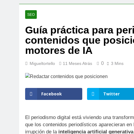
7 Meses Atrás
Guerra de na
SEO
11 Meses Atrás
Guía práctica para per
Guía práctica
contenidos que posici
11 Meses Atrás
SEO vs AEO: l
motores de IA
12 Meses Atrás
El futuro del
0
Migueltortello
11 Meses Atrás
3 Mins
12 Meses Atrás
Cómo puede a
12 Meses Atrás
3 formas en l
Facebook
Twitter
2 Años Atrás
El periodismo digital está viviendo una transfor
que los contenidos periodísticos aparecieran en
irrupción de la
inteligencia artificial generativa